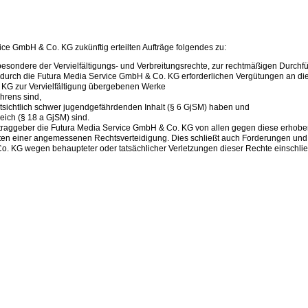
vice GmbH & Co. KG zukünftig erteilten Aufträge folgendes zu:
nsbesondere der Vervielfältigungs- und Verbreitungsrechte, zur rechtmäßigen Durch
 durch die Futura Media Service GmbH & Co. KG erforderlichen Vergütungen an die
. KG zur Vervielfältigung übergebenen Werke
hrens sind,
ntsichtlich schwer jugendgefährdenden Inhalt (§ 6 GjSM) haben und
leich (§ 18 a GjSM) sind.
traggeber die Futura Media Service GmbH & Co. KG von allen gegen diese erhobe
Kosten einer angemessenen Rechtsverteidigung. Dies schließt auch Forderungen und
 KG wegen behaupteter oder tatsächlicher Verletzungen dieser Rechte einschließl