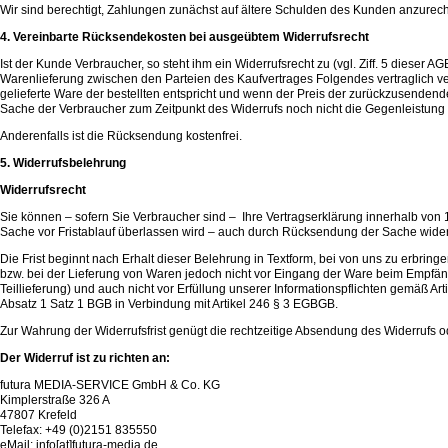
Wir sind berechtigt, Zahlungen zunächst auf ältere Schulden des Kunden anzurec
4. Vereinbarte Rücksendekosten bei ausgeübtem Widerrufsrecht
Ist der Kunde Verbraucher, so steht ihm ein Widerrufsrecht zu (vgl. Ziff. 5 dieser 
Warenlieferung zwischen den Parteien des Kaufvertrages Folgendes vertraglich v
gelieferte Ware der bestellten entspricht und wenn der Preis der zurückzusenden
Sache der Verbraucher zum Zeitpunkt des Widerrufs noch nicht die Gegenleistung od
Anderenfalls ist die Rücksendung kostenfrei.
5. Widerrufsbelehrung
Widerrufsrecht
Sie können – sofern Sie Verbraucher sind – Ihre Vertragserklärung innerhalb von 
Sache vor Fristablauf überlassen wird – auch durch Rücksendung der Sache wider
Die Frist beginnt nach Erhalt dieser Belehrung in Textform, bei von uns zu erbring
bzw. bei der Lieferung von Waren jedoch nicht vor Eingang der Ware beim Empfäng
Teillieferung) und auch nicht vor Erfüllung unserer Informationspflichten gemäß A
Absatz 1 Satz 1 BGB in Verbindung mit Artikel 246 § 3 EGBGB.
Zur Wahrung der Widerrufsfrist genügt die rechtzeitige Absendung des Widerrufs o
Der Widerruf ist zu richten an:
futura MEDIA-SERVICE GmbH & Co. KG
Kimplerstraße 326 A
47807 Krefeld
Telefax: +49 (0)2151 835550
eMail: info[at]futura-media.de