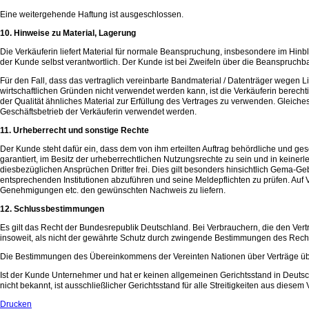
Eine weitergehende Haftung ist ausgeschlossen.
10. Hinweise zu Material, Lagerung
Die Verkäuferin liefert Material für normale Beanspruchung, insbesondere im Hinb
der Kunde selbst verantwortlich. Der Kunde ist bei Zweifeln über die Beanspruchbar
Für den Fall, dass das vertraglich vereinbarte Bandmaterial / Datenträger wegen L
wirtschaftlichen Gründen nicht verwendet werden kann, ist die Verkäuferin berec
der Qualität ähnliches Material zur Erfüllung des Vertrages zu verwenden. Gleiche
Geschäftsbetrieb der Verkäuferin verwendet werden.
11. Urheberrecht und sonstige Rechte
Der Kunde steht dafür ein, dass dem von ihm erteilten Auftrag behördliche und g
garantiert, im Besitz der urheberrechtlichen Nutzungsrechte zu sein und in keinerle
diesbezüglichen Ansprüchen Dritter frei. Dies gilt besonders hinsichtlich Gema-Ge
entsprechenden Institutionen abzuführen und seine Meldepflichten zu prüfen. Auf V
Genehmigungen etc. den gewünschten Nachweis zu liefern.
12. Schlussbestimmungen
Es gilt das Recht der Bundesrepublik Deutschland. Bei Verbrauchern, die den Vert
insoweit, als nicht der gewährte Schutz durch zwingende Bestimmungen des Rechts
Die Bestimmungen des Übereinkommens der Vereinten Nationen über Verträge übe
Ist der Kunde Unternehmer und hat er keinen allgemeinen Gerichtsstand in Deutsc
nicht bekannt, ist ausschließlicher Gerichtsstand für alle Streitigkeiten aus diesem 
Drucken