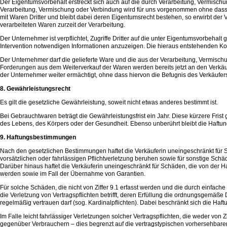
Der Eigentumsvorbehalt erstreckt sich auch auf die durch Verarbeitung, Vermisc
Verarbeitung, Vermischung oder Verbindung wird für uns vorgenommen ohne dass f
mit Waren Dritter und bleibt dabei deren Eigentumsrecht bestehen, so erwirbt de
verarbeiteten Waren zurzeit der Verarbeitung.
Der Unternehmer ist verpflichtet, Zugriffe Dritter auf die unter Eigentumsvorbehal
Intervention notwendigen Informationen anzuzeigen. Die hieraus entstehenden Ko
Der Unternehmer darf die gelieferte Ware und die aus der Verarbeitung, Vermis
Forderungen aus dem Weiterverkauf der Waren werden bereits jetzt an den Verkäuf
der Unternehmer weiter ermächtigt, ohne dass hiervon die Befugnis des Verkäufers,
8. Gewährleistungsrecht
Es gilt die gesetzliche Gewährleistung, soweit nicht etwas anderes bestimmt ist.
Bei Gebrauchtwaren beträgt die Gewährleistungsfrist ein Jahr. Diese kürzere Frist
des Lebens, des Körpers oder der Gesundheit. Ebenso unberührt bleibt die Haftu
9. Haftungsbestimmungen
Nach den gesetzlichen Bestimmungen haftet die Verkäuferin uneingeschränkt für S
vorsätzlichen oder fahrlässigen Pflichtverletzung beruhen sowie für sonstige Schäd
Darüber hinaus haftet die Verkäuferin uneingeschränkt für Schäden, die von der 
werden sowie im Fall der Übernahme von Garantien.
Für solche Schäden, die nicht von Ziffer 9.1 erfasst werden und die durch einfache 
die Verletzung von Vertragspflichten betrifft, deren Erfüllung die ordnungsgemäß
regelmäßig vertrauen darf (sog. Kardinalpflichten). Dabei beschränkt sich die Ha
Im Falle leicht fahrlässiger Verletzungen solcher Vertragspflichten, die weder von Z
gegenüber Verbrauchern – dies begrenzt auf die vertragstypischen vorhersehbar