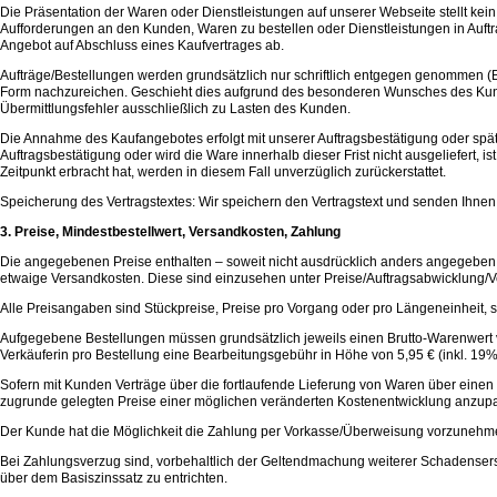
Die Präsentation der Waren oder Dienstleistungen auf unserer Webseite stellt kein
Aufforderungen an den Kunden, Waren zu bestellen oder Dienstleistungen in Auftra
Angebot auf Abschluss eines Kaufvertrages ab.
Aufträge/Bestellungen werden grundsätzlich nur schriftlich entgegen genommen (Brie
Form nachzureichen. Geschieht dies aufgrund des besonderen Wunsches des Kun
Übermittlungsfehler ausschließlich zu Lasten des Kunden.
Die Annahme des Kaufangebotes erfolgt mit unserer Auftragsbestätigung oder spät
Auftragsbestätigung oder wird die Ware innerhalb dieser Frist nicht ausgeliefert,
Zeitpunkt erbracht hat, werden in diesem Fall unverzüglich zurückerstattet.
Speicherung des Vertragstextes: Wir speichern den Vertragstext und senden Ihnen
3. Preise, Mindestbestellwert, Versandkosten, Zahlung
Die angegebenen Preise enthalten – soweit nicht ausdrücklich anders angegeben 
etwaige Versandkosten. Diese sind einzusehen unter Preise/Auftragsabwicklung/V
Alle Preisangaben sind Stückpreise, Preise pro Vorgang oder pro Längeneinheit, so
Aufgegebene Bestellungen müssen grundsätzlich jeweils einen Brutto-Warenwert v
Verkäuferin pro Bestellung eine Bearbeitungsgebühr in Höhe von 5,95 € (inkl. 19%
Sofern mit Kunden Verträge über die fortlaufende Lieferung von Waren über einen 
zugrunde gelegten Preise einer möglichen veränderten Kostenentwicklung anzup
Der Kunde hat die Möglichkeit die Zahlung per Vorkasse/Überweisung vorzunehmen.
Bei Zahlungsverzug sind, vorbehaltlich der Geltendmachung weiterer Schadenser
über dem Basiszinssatz zu entrichten.