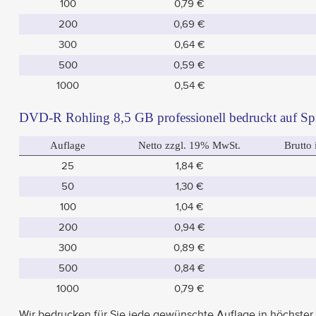
100
0,79 €
200
0,69 €
300
0,64 €
500
0,59 €
1000
0,54 €
DVD-R Rohling 8,5 GB professionell bedruckt auf Sp
Auflage
Netto zzgl. 19% MwSt.
Brutto
25
1,84 €
50
1,30 €
100
1,04 €
200
0,94 €
300
0,89 €
500
0,84 €
1000
0,79 €
Wir bedrucken für Sie jede gewünschte Auflage in höchster 