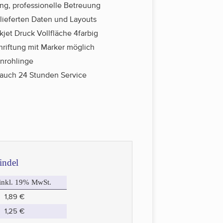
g, professionelle Betreuung
elieferten Daten und Layouts
jet Druck Vollfläche 4farbig
hriftung mit Marker möglich
nrohlinge
, auch 24 Stunden Service
indel
 inkl. 19% MwSt.
1,89 €
1,25 €